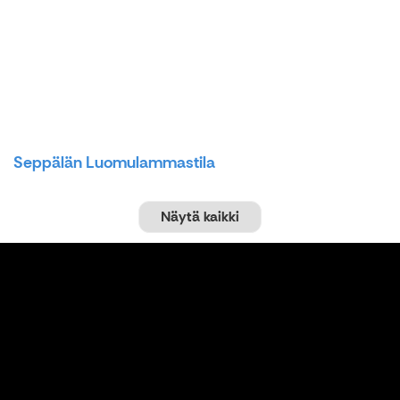
Seppälän Luomulammastila
Näytä kaikki
Käsityöt