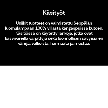
Käsityöt
Uniikit tuotteet on valmistettu Seppälän
luomulampaan 100% villasta kangaspuissa kutoen.
Käsitöissä on käytetty lankoja, jotka ovat
kasviväreillä värjättyjä sekä luonnollisen sävyisiä eri
värejä: valkoista, harmaata ja mustaa.