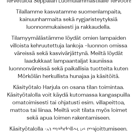
Tervetuloa Seppälän Luomulammastilalle Tervoon!
Tilallamme kasvatamme suomenlampaita,
kainuunharmaita sekä rygjaristeytyksiä
luonnonmukaisesti ja rakkaudella.
Tilamyymälästämme löydät omien lampaiden
villoista kehruutettuja lankoja -luonnon omissa
väreissä sekä kasvivärjättynä. Meiltä löydät
laadukkaat lampaantaljat kauniissa
luonnonväreissä sekä paikallisia tuotteita kuten
Mörkölän herkullista hunajaa ja käsitöitä.
Käsityötalo Harjula on osana tilan toimintaa.
Käsityötalolla voit käydä kutomassa kangaspuilla
omatoimisesti tai ohjatusti esim. villapeittoa,
mattoa tai liinaa. Meiltä voit tilata myös loimet
sekä apua loimen rakentamiseen.
Seppälän
Käsityötalolla on mahdollisuus majoittumiseen.