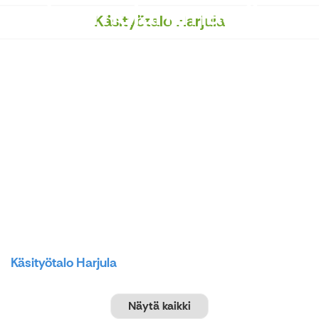
Luomulammastila
Käsityötalo Harjula
Käsityötalo Harjula
Näytä kaikki